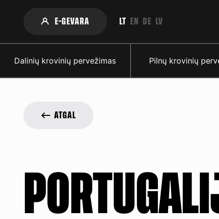
Slapukų politika
E-GEVARA
LT
EN
DE
LV
Dalinių krovinių pervežimas
Pilnų krovinių per
ATGAL
PORTUGALI