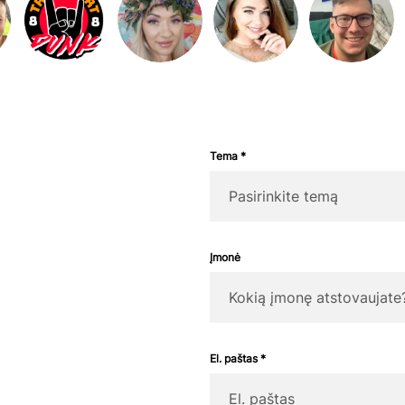
Tema *
Įmonė
El. paštas *