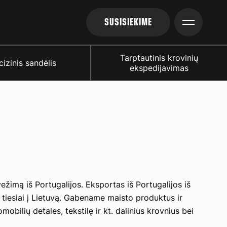
SUSISIEKIME
Tarptautinis krovinių
cizinis sandėlis
ekspedijavimas
ežimą iš Portugalijos. Eksportas iš Portugalijos iš
 tiesiai į Lietuvą. Gabename maisto produktus ir
mobilių detales, tekstilę ir kt. dalinius krovnius bei