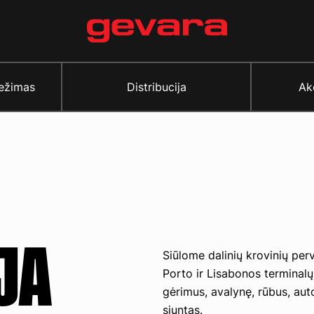
vežimas
Distribucija
Ak
JA
Siūlome dalinių krovinių perv
Porto ir Lisabonos terminalų
gėrimus, avalynę, rūbus, auto
siuntas.